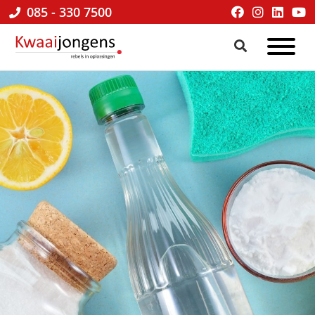
085 - 330 7500
Kwaaijongens
BLOG
kenniscafé
√
online
marketing
&
praktische
tips
voor
ondernemers