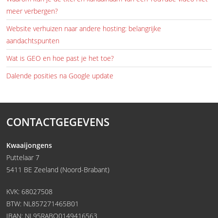
meer verbergen?
Website verhuizen naar andere hosting: belangrijke
aandachtspunten
Wat is GEO en hoe past je het toe?
Dalende posities na Google update
CONTACTGEGEVENS
Kwaaijongens
Puttelaar 7
5411 BE Zeeland (Noord-Brabant)
KVK: 68027508
BTW: NL857271465B01
IBAN: NL95RABO0149416563