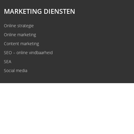
MARKETING DIENSTEN
Online strategie
Online marketing
Content marketing
SEO – online vindbaarheid
SEA
Social media
© Kwaaijongens, rebels in oplossingen.
Voorwaarden
Privacy policy
Vewerkersovereenkomst
Disclaimer