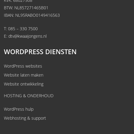
KVK: 68027508
BTW: NL857271465B01
IBAN: NL95RABO0149416563
T:
085 – 330 7500
E:
dtv@kwaaijongens.nl
WORDPRESS DIENSTEN
WordPress websites
Website laten maken
Website ontwikkeling
HOSTING & ONDERHOUD
WordPress hulp
Webhosting & support