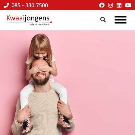
085 - 330 7500
Kwaaijongens
BLOG
kenniscafé
√
online
marketing
&
praktische
tips
voor
ondernemers