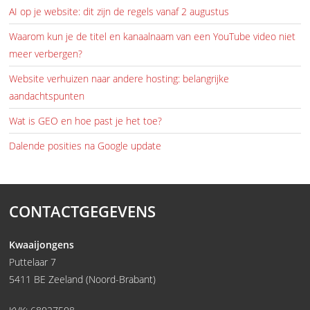
AI op je website: dit zijn de regels vanaf 2 augustus
Waarom kun je de titel en kanaalnaam van een YouTube video niet
meer verbergen?
Website verhuizen naar andere hosting: belangrijke
aandachtspunten
Wat is GEO en hoe past je het toe?
Dalende posities na Google update
CONTACTGEGEVENS
Kwaaijongens
Puttelaar 7
5411 BE Zeeland (Noord-Brabant)