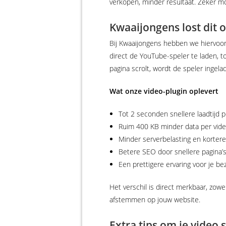
verkopen, minder resultaat. Zeker mo
Kwaaijongens lost dit 
Bij Kwaaijongens hebben we hiervoor 
direct de YouTube-speler te laden, 
pagina scrolt, wordt de speler ingela
Wat onze video-plugin oplevert
Tot 2 seconden snellere laadtijd p
Ruim 400 KB minder data per vid
Minder serverbelasting en kortere
Betere SEO door snellere pagina’
Een prettigere ervaring voor je b
Het verschil is direct merkbaar, zow
afstemmen op jouw website.
Extra tips om je video 