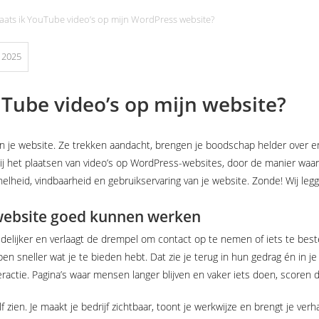
aats ik YouTube video’s op mijn WordPress website?
 2025
uTube video’s op mijn website?
aan je website. Ze trekken aandacht, brengen je boodschap helder over
 bij het plaatsen van video’s op WordPress-websites, door de manier wa
elheid, vindbaarheid en gebruikservaring van je website. Zonde! Wij legg
website goed kunnen werken
delijker en verlaagt de drempel om contact op te nemen of iets te beste
pen sneller wat je te bieden hebt. Dat zie je terug in hun gedrag én in j
actie. Pagina’s waar mensen langer blijven en vaker iets doen, scoren 
f zien. Je maakt je bedrijf zichtbaar, toont je werkwijze en brengt je ver