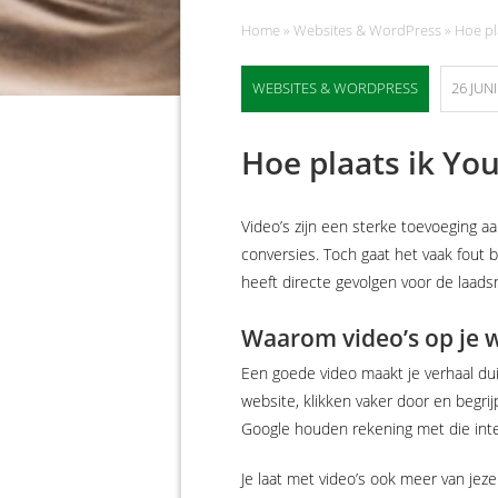
Home
»
Websites & WordPress
»
Hoe pl
WEBSITES & WORDPRESS
26 JUNI
Hoe plaats ik Yo
Video’s zijn een sterke toevoeging 
conversies. Toch gaat het vaak fout
heeft directe gevolgen voor de laadsn
Waarom video’s op je 
Een goede video maakt je verhaal dui
website, klikken vaker door en begrij
Google houden rekening met die inter
Je laat met video’s ook meer van jezel