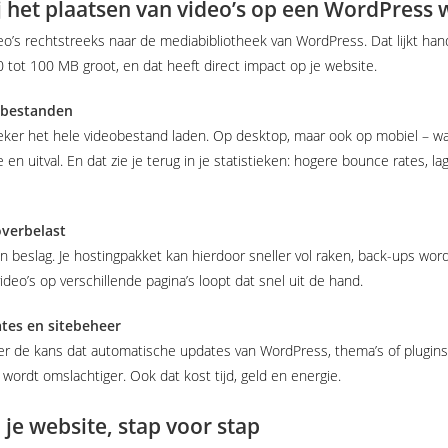
j het plaatsen van video’s op een WordPress 
’s rechtstreeks naar de mediabibliotheek van WordPress. Dat lijkt hand
50 tot 100 MB groot, en dat heeft direct impact op je website.
eobestanden
ker het hele videobestand laden. Op desktop, maar ook op mobiel – wa
tie en uitval. En dat zie je terug in je statistieken: hogere bounce rates, 
overbelast
beslag. Je hostingpakket kan hierdoor sneller vol raken, back-ups word
deo’s op verschillende pagina’s loopt dat snel uit de hand.
tes en sitebeheer
ter de kans dat automatische updates van WordPress, thema’s of plugins
 wordt omslachtiger. Ook dat kost tijd, geld en energie.
e website, stap voor stap