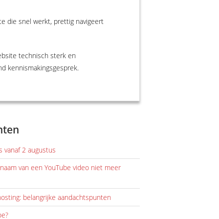
 die snel werkt, prettig navigeert
bsite technisch sterk en
end kennismakingsgesprek.
hten
els vanaf 2 augustus
alnaam van een YouTube video niet meer
osting: belangrijke aandachtspunten
oe?