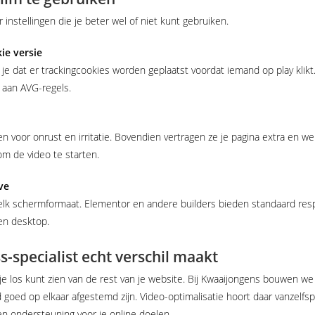
nstellingen die je beter wel of niet kunt gebruiken.
ie versie
dat er trackingcookies worden geplaatst voordat iemand op play klikt. D
 aan AVG-regels.
 voor onrust en irritatie. Bovendien vertragen ze je pagina extra en we
om de video te starten.
ve
k schermformaat. Elementor en andere builders bieden standaard respons
 en desktop.
specialist echt verschil maakt
 je los kunt zien van de rest van je website. Bij Kwaaijongens bouwen 
 goed op elkaar afgestemd zijn. Video-optimalisatie hoort daar vanzelfs
 en ondersteuning voor je online doelen.