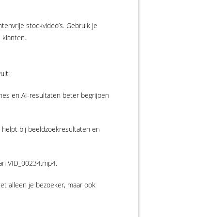
tenvrije stockvideo’s. Gebruik je
 klanten.
ult:
nes en AI-resultaten beter begrijpen
it helpt bij beeldzoekresultaten en
 van VID_00234.mp4.
niet alleen je bezoeker, maar ook