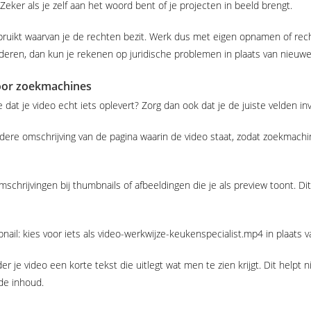
eker als je zelf aan het woord bent of je projecten in beeld brengt.
ebruikt waarvan je de rechten bezit. Werk dus met eigen opnamen of rech
ren, dan kun je rekenen op juridische problemen in plaats van nieuwe
oor zoekmachines
 dat je video echt iets oplevert? Zorg dan ook dat je de juiste velden inv
ldere omschrijving van de pagina waarin de video staat, zodat zoekmachi
 omschrijvingen bij thumbnails of afbeeldingen die je als preview toont. D
ail: kies voor iets als video-werkwijze-keukenspecialist.mp4 in plaats
der je video een korte tekst die uitlegt wat men te zien krijgt. Dit helpt 
de inhoud.