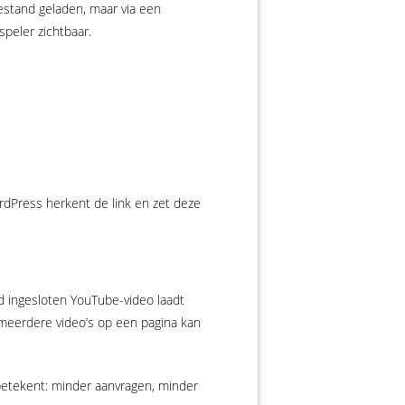
bestand geladen, maar via een
peler zichtbaar.
rdPress herkent de link en zet deze
d ingesloten YouTube-video laadt
 meerdere video’s op een pagina kan
betekent: minder aanvragen, minder