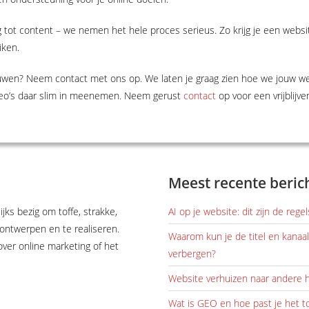
 tot content – we nemen het hele proces serieus. Zo krijg je een website
iken.
uwen? Neem contact met ons op. We laten je graag zien hoe we jouw we
deo’s daar slim in meenemen. Neem gerust
contact
op voor een vrijblijv
Meest recente beric
jks bezig om toffe, strakke,
AI op je website: dit zijn de reg
 ontwerpen en te realiseren.
Waarom kun je de titel en kana
ver online marketing of het
verbergen?
Website verhuizen naar andere h
Wat is GEO en hoe past je het t