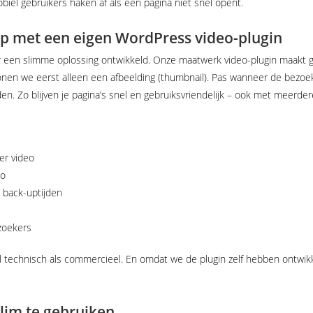
biel gebruikers haken af als een pagina niet snel opent.
op met een eigen WordPress video-plugin
een slimme oplossing ontwikkeld. Onze maatwerk video-plugin maakt gebr
tonen we eerst alleen een afbeelding (thumbnail). Pas wanneer de bezoe
den. Zo blijven je pagina’s snel en gebruiksvriendelijk – ook met meerdere
er video
eo
 back-uptijden
s
ezoekers
el technisch als commercieel. En omdat we de plugin zelf hebben ontwik
slim te gebruiken