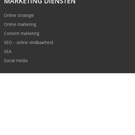
MARKETING DIENSTEN
Online strategie
Online marketing
Content marketing
SEO – online vindbaarheid
SEA
Social media
© Kwaaijongens, rebels in oplossingen.
Voorwaarden
Privacy policy
Vewerkersovereenkomst
Disclaimer