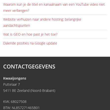
Waarom kun je de titel en kanaalnaam van een YouTube video niet
meer verbergen?
Website verhuizen naar andere hosting: belangrijke
aandachtspunten
Wat is GEO en hoe past je het toe?
Dalende posities na Google update
CONTACTGEGEVENS
Kwaaijongens
Puttelaar 7
5411 BE Zeeland (Noord-Brabant)
KVK: 68027508
BTW: NL857271465B01