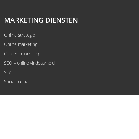
MARKETING DIENSTEN
Online strategie
Online marketing
Content marketing
SEO – online vindbaarheid
SEA
Social media
© Kwaaijongens, rebels in oplossingen.
Voorwaarden
Privacy policy
Vewerkersovereenkomst