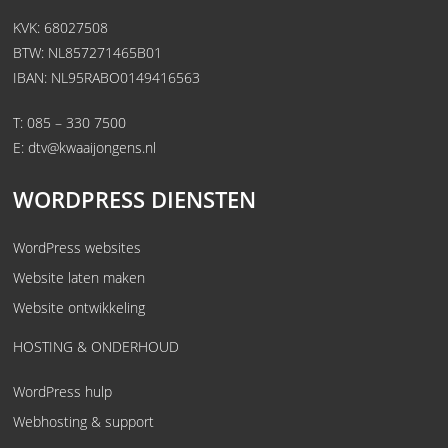
KVK: 68027508
BTW: NL857271465B01
IBAN: NL95RABO0149416563
T:
085 – 330 7500
E:
dtv@kwaaijongens.nl
WORDPRESS DIENSTEN
WordPress websites
Website laten maken
Website ontwikkeling
HOSTING & ONDERHOUD
WordPress hulp
Webhosting & support