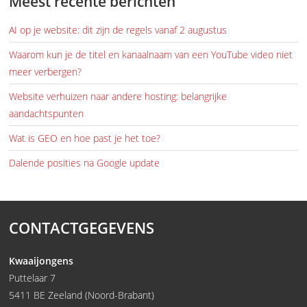
Meest recente berichten
AI op je website: dit zijn de regels vanaf 2 augustus
Waarom kun je de titel en kanaalnaam van een YouTube video niet
meer verbergen?
Website verhuizen naar andere hosting: belangrijke
aandachtspunten
Wat is GEO en hoe past je het toe?
Dalende posities na Google update
CONTACTGEGEVENS
Kwaaijongens
Puttelaar 7
5411 BE Zeeland (Noord-Brabant)