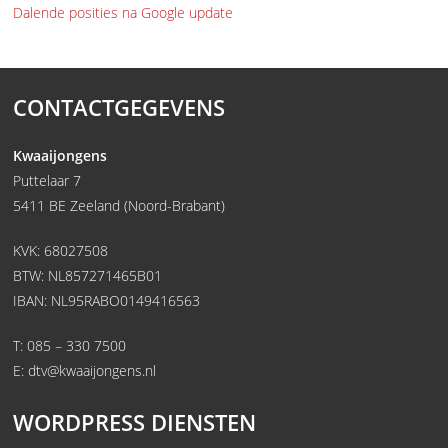
Dalende posities na Google update
CONTACTGEGEVENS
Kwaaijongens
Puttelaar 7
5411 BE Zeeland (Noord-Brabant)
KVK: 68027508
BTW: NL857271465B01
IBAN: NL95RABO0149416563
T:
085 – 330 7500
E:
dtv@kwaaijongens.nl
WORDPRESS DIENSTEN