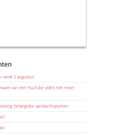
hten
els vanaf 2 augustus
alnaam van een YouTube video niet meer
osting: belangrijke aandachtspunten
oe?
ate