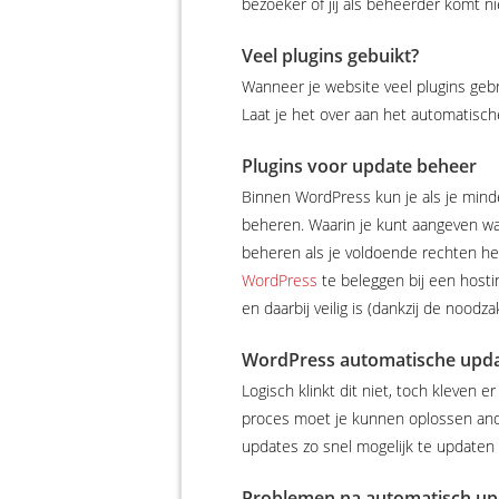
bezoeker of jij als beheerder komt ni
Veel plugins gebuikt?
Wanneer je website veel plugins gebr
Laat je het over aan het automatisch
Plugins voor update beheer
Binnen WordPress kun je als je mind
beheren. Waarin je kunt aangeven wat
beheren als je voldoende rechten h
WordPress
te beleggen bij een hosti
en daarbij veilig is (dankzij de noodza
WordPress automatische upda
Logisch klinkt dit niet, toch kleven 
proces moet je kunnen oplossen ander
updates zo snel mogelijk te updaten 
Problemen na automatisch up