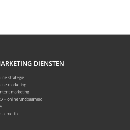
ARKETING DIENSTEN
line strategie
line marketing
ntent marketing
O – online vindbaarheid
A
cial media