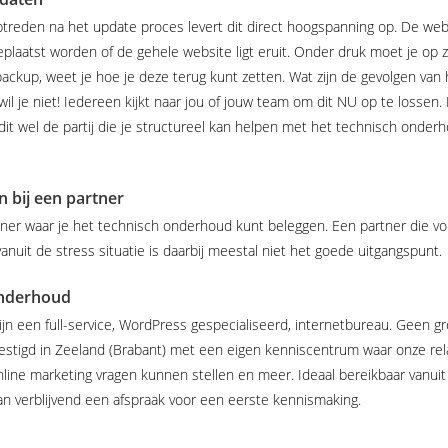
eden na het update proces levert dit direct hoogspanning op. De web
laatst worden of de gehele website ligt eruit. Onder druk moet je op z
backup, weet je hoe je deze terug kunt zetten. Wat zijn de gevolgen van
s wil je niet! Iedereen kijkt naar jou of jouw team om dit NU op te losse
dit wel de partij die je structureel kan helpen met het technisch onderh
 bij een partner
er waar je het technisch onderhoud kunt beleggen. Een partner die vol
anuit de stress situatie is daarbij meestal niet het goede uitgangspunt.
onderhoud
jn een full-service, WordPress gespecialiseerd, internetbureau. Geen gro
estigd in Zeeland (Brabant) met een eigen kenniscentrum waar onze re
ine marketing vragen kunnen stellen en meer. Ideaal bereikbaar vanui
 dan verblijvend een afspraak voor een eerste kennismaking.