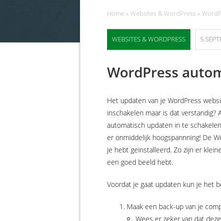
Home
»
Websites & WordPress
»
WordPr
WEBSITES & WORDPRESS
5 SEPT
WordPress autom
Het updaten van je WordPress websit
inschakelen maar is dat verstandig? A
automatisch updaten in te schakelen. 
er onmiddelijk hoogspannning! De Wo
je hebt geïnstalleerd. Zo zijn er kl
een goed beeld hebt.
Voordat je gaat updaten kun je het 
Maak een back-up van je com
Wees er zeker van dat deze