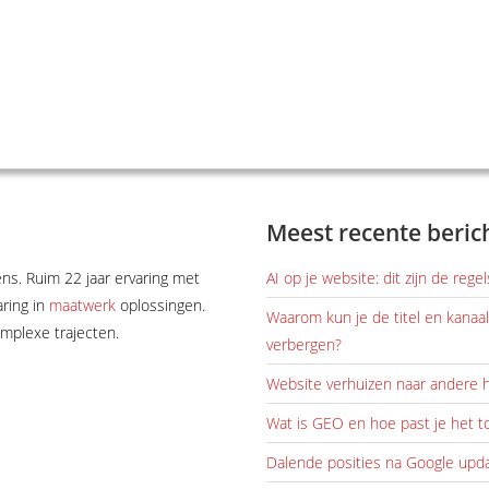
Meest recente beric
ens. Ruim 22 jaar ervaring met
AI op je website: dit zijn de reg
aring in
maatwerk
oplossingen.
Waarom kun je de titel en kana
omplexe trajecten.
verbergen?
Website verhuizen naar andere h
Wat is GEO en hoe past je het t
Dalende posities na Google upd