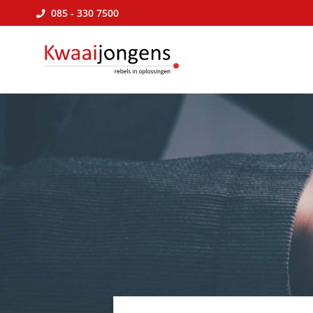
085 - 330 7500
Kwaaijongens
BLOG
kenniscafé
√
online
marketing
&
praktische
tips
voor
ondernemers