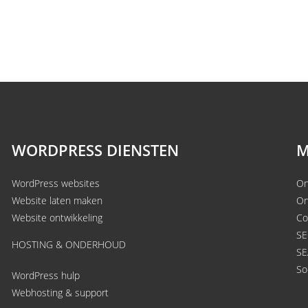
WORDPRESS DIENSTEN
M
WordPress websites
On
Website laten maken
On
Website ontwikkeling
Co
SE
HOSTING & ONDERHOUD
SE
So
WordPress hulp
Webhosting & support