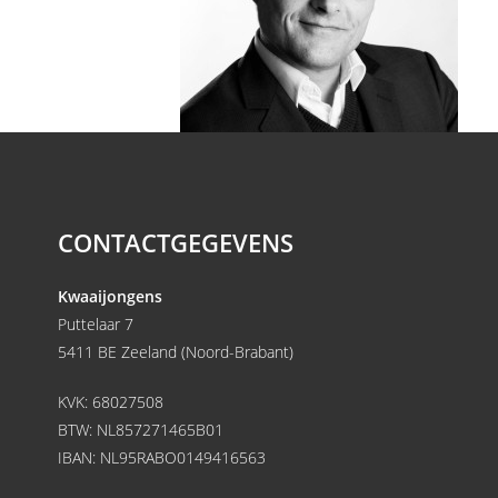
CONTACTGEGEVENS
Kwaaijongens
Puttelaar 7
5411 BE Zeeland (Noord-Brabant)
KVK: 68027508
BTW: NL857271465B01
IBAN: NL95RABO0149416563