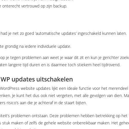
ie onterecht vertrouwd op zijn backup.
, had je net zo goed ‘automatische updates’ ingeschakeld kunnen laten.
e grondig na iedere individuele update.
oop je tegen problemen aan weet je waar dit zit en kun je gerichter zoek
aten langere tijd duren en is daarmee toch stiekem heel tijdrovend.
WP updates uitschakelen
WordPress website updates lijkt een ideale functie voor het merendeel
denken. Je kunt het dus ook niet vergeten, met alle gevolgen van dien. Maa
s risico’s aan die je achteraf in de staart bijten.
liteit’s problemen ontstaan. Deze problemen hebben betrekking op het 
s stuk maken of zelfs de gehele website onbereikbaar maken. Het gehee