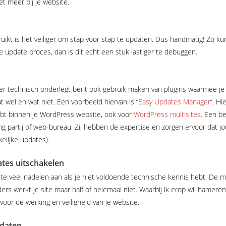
et meer bij je website.
uikt is het veiliger om stap voor stap te updaten. Dus handmatig! Zo ku
e update proces, dan is dit echt een stuk lastiger te debuggen.
er technisch onderlegt bent ook gebruik maken van plugins waarmee je
 wel en wat niet. Een voorbeeld hiervan is “
Easy Updates Manager
“. Hi
ebt binnen je WordPress website, ook voor
WordPress multisites
. Een b
ng partij of web-bureau. Zij hebben de expertise en zorgen ervoor dat jo
kelijke updates).
tes uitschakelen
er te veel nadelen aan als je niet voldoende technische kennis hebt. De m
s werkt je site maar half of helemaal niet. Waarbij ik erop wil hameren
voor de werking en veiligheid van je website.
daten