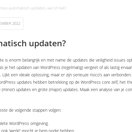
ess automatisch updaten, wel of niet?
EMBER 2022
atisch updaten?
e is enorm belangrijk en met name de updates die veiligheid issues op
ls je het updaten van WordPress (regelmatig) vergeet of als lastig ervaa
Lijkt een ideale oplossing, maar er zijn serieuze risico’s aan verbonden.
rdPress updates hebben betrekking op de WordPress core zelf, het them
eine (minor) updates en grote (major) updates. Maak een analyse van je 
beste de volgende stappen volgen:
plete WordPress omgeving.
 ook ‘werkt’ mocht je hem nodig hebben.