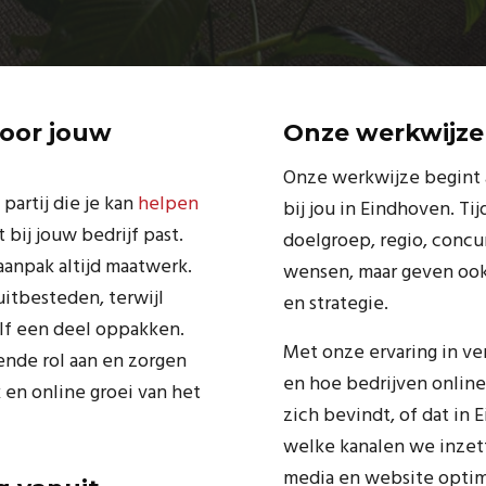
voor jouw
Onze werkwijze
Onze werkwijze begint a
partij die je kan
helpen
bij jou in Eindhoven. Ti
 bij jouw bedrijf past.
doelgroep, regio, concu
aanpak altijd maatwerk.
wensen, maar geven ook
itbesteden, terwijl
en strategie.
lf een deel oppakken.
Met onze ervaring in v
ende rol aan en zorgen
en hoe bedrijven onlin
en online groei van het
zich bevindt, of dat in 
welke kanalen we inzet
media en website optima