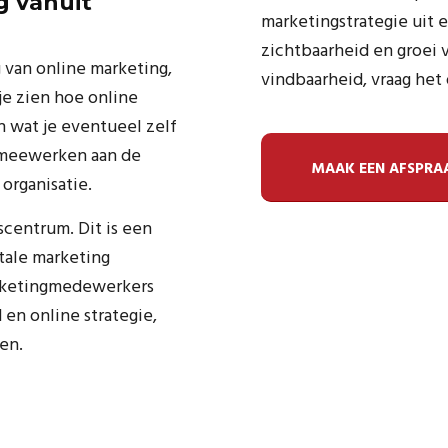
g vanuit
marketingstrategie uit 
zichtbaarheid en groei v
 van online marketing,
vindbaarheid, vraag he
e zien hoe online
n wat je eventueel zelf
k meewerken aan de
MAAK EEN AFSPRA
organisatie.
centrum. Dit is een
itale marketing
rketingmedewerkers
en online strategie,
en.