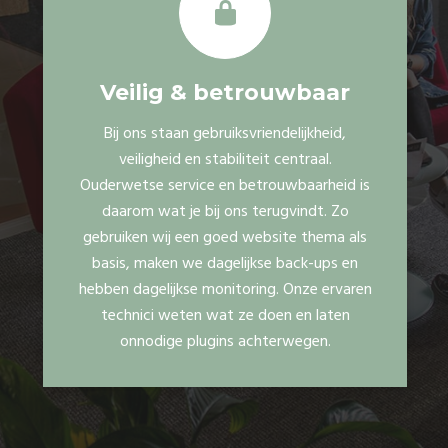
Veilig & betrouwbaar
Bij ons staan gebruiksvriendelijkheid,
veiligheid en stabiliteit centraal.
Ouderwetse service en betrouwbaarheid is
daarom wat je bij ons terugvindt. Zo
gebruiken wij een goed website thema als
basis, maken we dagelijkse back-ups en
hebben dagelijkse monitoring. Onze ervaren
technici weten wat ze doen en laten
onnodige plugins achterwegen.