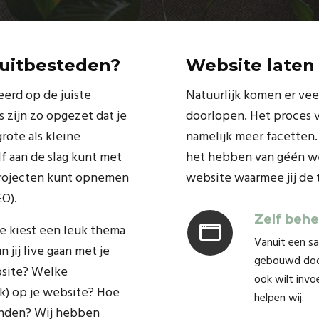
uitbesteden?
Website laten
erd op de juiste
Natuurlijk komen er vee
 zijn zo opgezet dat je
doorlopen. Het proces 
rote als kleine
namelijk meer facetten.
lf aan de slag kunt met
het hebben van géén we
Projecten kunt opnemen
website waarmee jij de 
EO).
Zelf beh
Je kiest een leuk thema
Vanuit een s
jij live gaan met je
gebouwd door
bsite? Welke
ook wilt invoe
k) op je website? Hoe
helpen wij.
vonden? Wij hebben