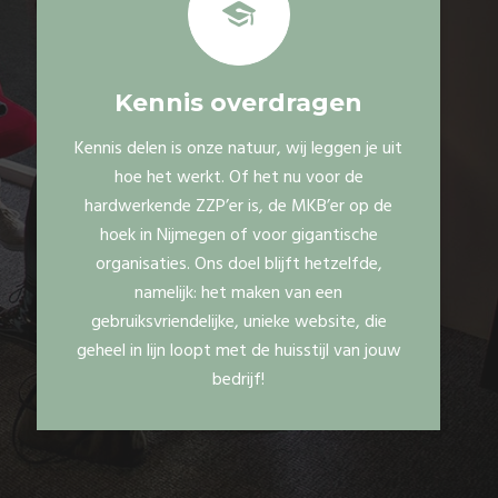
Kennis overdragen
Kennis delen is onze natuur, wij leggen je uit
hoe het werkt. Of het nu voor de
hardwerkende ZZP’er is, de MKB’er op de
hoek in Nijmegen of voor gigantische
organisaties. Ons doel blijft hetzelfde,
namelijk: het maken van een
gebruiksvriendelijke, unieke website, die
geheel in lijn loopt met de huisstijl van jouw
bedrijf!