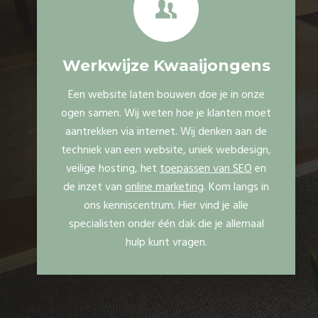
Werkwijze Kwaaijongens
Een website laten bouwen doe je in onze
ogen samen. Wij weten hoe je klanten moet
aantrekken via internet. Wij denken aan de
techniek van een website, uniek webdesign,
veilige hosting, het
toepassen van SEO
en
de inzet van
online marketing
. Kom langs in
ons kenniscentrum. Hier vind je alle
specialisten onder één dak die je allemaal
hulp kunt vragen.