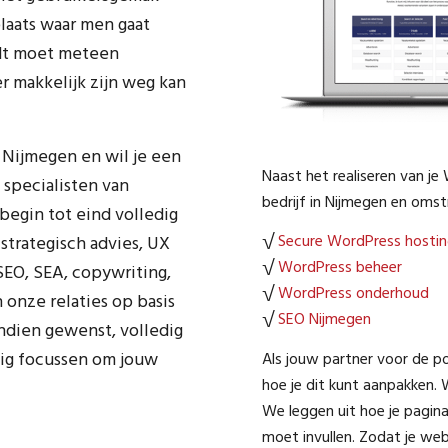
laats waar men gaat
edt moet meteen
er makkelijk zijn weg kan
io Nijmegen en wil je een
Naast het realiseren van 
specialisten van
bedrijf in Nijmegen en oms
egin tot eind volledig
√
Secure WordPress hostin
 strategisch advies, UX
√
WordPress beheer
 SEO, SEA, copywriting,
√
WordPress onderhoud
 onze relaties op basis
√
SEO Nijmegen
indien gewenst, volledig
dig focussen om jouw
Als jouw partner voor de po
hoe je dit kunt aanpakken. 
We leggen uit hoe je pagin
moet invullen. Zodat je w