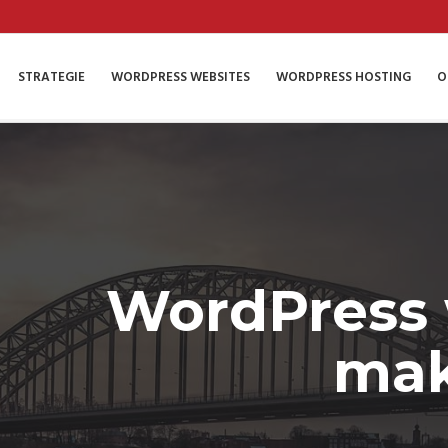
STRATEGIE
WORDPRESS WEBSITES
WORDPRESS HOSTING
O
WordPress 
mak