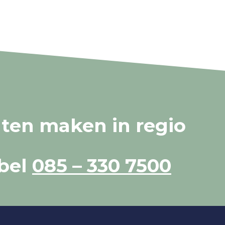
laten maken in regio
 bel
085 – 330 7500