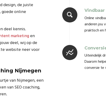
d design, de juiste
Vindbaar
g, goede online
Online vindba
anderen jou 
n deel kennis.
praktisch en
ntent marketing
en
 jouw deel, wij op de
Conversie
cte website neer voor
Uiteindelijk 
Daarom helpe
conversie te 
ching Nijmegen
uurtje van Nijmegen, een
ken van SEO coaching,
ren.