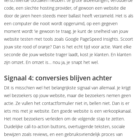
verschillende oorzaken hebben: te grote afbeeldingen, verouderde
code, een slechte hosting provider, of gewoon een website die
door de jaren heen steeds meer ballast heeft verzameld. Het is als
een computer die nooit wordt opgeruimd, op een gegeven
moment wordt ‘ie gewoon te traag. Je kunt de snelheid van jouw
website testen met tools zoals Google PageSpeed Insights. Scoort
jouw site rood of oranje? Dan is het echt tijd voor actie. Want elke
seconde die jouw website trager laadt, kost je klanten. En klanten
zijn omzet. En omzet is… nou ja, je snapt het wel.
Signaal 4: conversies blijven achter
Dit is misschien wel het belangrijkste signaal van allemaal. Je krijgt
wel bezoekers op jouw website, maar die bezoekers nemen geen
actie. Ze vullen het contactformulier niet in, bellen niet. Dan is er
iets mis met je website. Een goede website is een verkoopkanaal.
Het moet bezoekers verleiden om de volgende stap te zetten.
Duidelijke call-to-action buttons, overtuigende teksten, sociale
bewijzen zoals reviews, en een gebruiksvriendelijk proces van