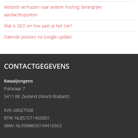
Website verhuizen naar andere hosting: belangrijke
aandachtspunten
Wat is GEO en hoe past je het toe?
Dalende posities na Google update
CONTACTGEGEVENS
Kwaaijongens
Puttelaar 7
5411 BE Zeeland (Noord-Brabant)
KVK: 68027508
BTW: NL857271465B01
IBAN: NL95RABO0149416563