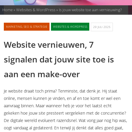
Home
»
Websites & WordPress
»
Is jouw website toe aan vernieuwing?
MARKETING, SEO & STRATEGIE
WEBSITES & WORDPRESS
29 JULI 2025
Website vernieuwen, 7
signalen dat jouw site toe is
aan een make-over
Je website draait toch prima? Tenminste, dat denk je. Hij staat
online, mensen kunnen je vinden, en af en toe komt er wel een
aanvraag binnen. Maar wanneer heb je voor het laatst echt
gekeken hoe jouw site presteert vergeleken met de concurrentie?
De digitale wereld evolueert razendsnel. Wat vorig jaar nog hip was,
oogt vandaag al gedateerd. En terwijl jij denkt dat alles goed gaat,