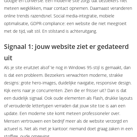
Google én conversie. Een moderne site zorgt dat bezoekers niet
meteen wegklikken, maar contact opnemen. Daarnaast veranderen
online trends razendsnel. Social media-integratie, mobiele
optimalisatie, GDPR-compliance: een website die niet meegroeit
met de tijd, valt stil. En stilstand is achteruitgang.
Signaal 1: jouw website ziet er gedateerd
uit
Als je site eruitziet alsof ‘ie nog in Windows 95-stijl is gemaakt, dan
is dat een probleem. Bezoekers verwachten moderne, strakke
designs: grote hero-images, duidelijke navigatie, responsive design.
Kijk eens naar je concurrenten. Zien die er frisser uit? Dan is dat
een duidelijk signaal. Ook oude elementen als Flash, drukke layouts
of verouderde lettertypen verraden dat jouw site toe is aan een
update. Een moderne site komt meteen professioneler over.
Mensen vertrouwen een bedrijf meer als de website verzorgd en
actueel is. Net als met je kantoor: niemand doet graag zaken in een
stoffige, oude omgeving.