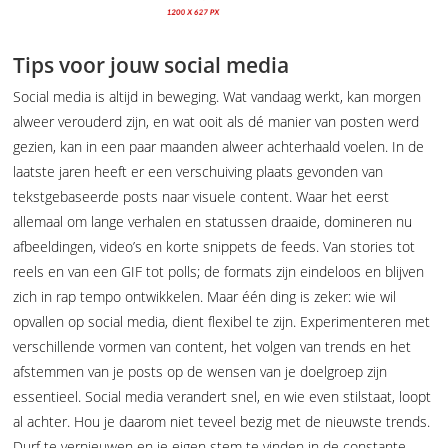
Tips voor jouw social media
Social media is altijd in beweging. Wat vandaag werkt, kan morgen
alweer verouderd zijn, en wat ooit als dé manier van posten werd
gezien, kan in een paar maanden alweer achterhaald voelen. In de
laatste jaren heeft er een verschuiving plaats gevonden van
tekstgebaseerde posts naar visuele content. Waar het eerst
allemaal om lange verhalen en statussen draaide, domineren nu
afbeeldingen, video’s en korte snippets de feeds. Van stories tot
reels en van een GIF tot polls; de formats zijn eindeloos en blijven
zich in rap tempo ontwikkelen. Maar één ding is zeker: wie wil
opvallen op social media, dient flexibel te zijn. Experimenteren met
verschillende vormen van content, het volgen van trends en het
afstemmen van je posts op de wensen van je doelgroep zijn
essentieel. Social media verandert snel, en wie even stilstaat, loopt
al achter. Hou je daarom niet teveel bezig met de nieuwste trends.
Durf te vernieuwen en je eigen stem te vinden in de constante