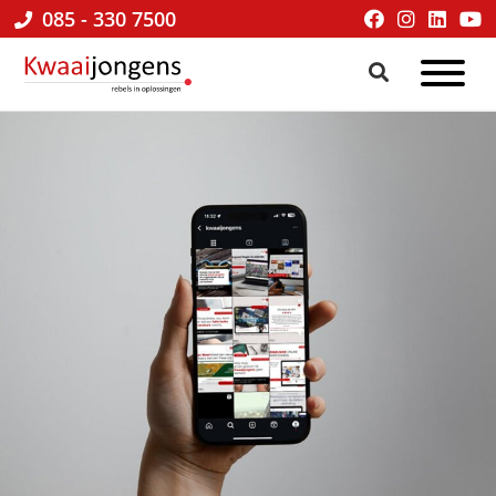
085 - 330 7500
Kwaaijongens
BLOG
kenniscafé
√
online
marketing
&
praktische
tips
voor
ondernemers