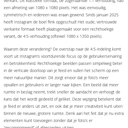
vierkant. Dit klassieke formaat, de zogenaamde 1:1 verhouding, had
een afmeting van 1080 x 1080 pixels. Het was eenvoudig,
symmetrisch en iedereen was eraan gewend. Sinds januari 2025
heeft Instagram de boel flink opgeschud! Het oude, vertrouwde
vierkante formaat heeft plaatsgemaakt voor een rechthoekige
variant, de 4:5-verhouding (oftewel 1080 x 1350 pixels).
Waarom deze verandering? De overstap naar de 4:5-indeling komt
voort uit Instagram’s voortdurende focus op de gebruikerservaring
en betrokkenheid. Rechthoekige beelden passen simpelweg beter
in de verticale doorloop van je feed en vullen het scherm op een
meer natuurlijke manier. Dit zorgt ervoor dat je foto’s meer
opvallen en gebruikers er langer naar kijken. Een beeld dat meer
ruimte in beslag neemt, trekt sneller de aandacht en verhoogt de
kans dat het wordt gedeeld of geliket. Deze wijziging betekent dat
je feed er anders uit ziet, en ook dat je meer creativiteit kunt uiten
binnen de nieuwe, grotere ruimte. Denk aan het feit dat je nu extra
elementen kunt toevoegen zonder dat je foto’s er
“gecomprimeerd” of afgesneden uitzien.