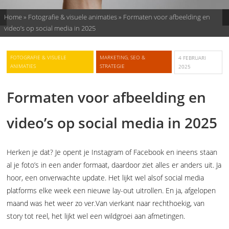
Home
»
Fotografie & visuele animaties
»
Formaten voor afbeelding en
video’s op social media in 2025
FOTOGRAFIE & VISUELE
MARKETING, SEO &
4 FEBRUARI
ANIMATIES
STRATEGIE
2025
Formaten voor afbeelding en
video’s op social media in 2025
Herken je dat? Je opent je Instagram of Facebook en ineens staan
al je foto’s in een ander formaat, daardoor ziet alles er anders uit. Ja
hoor, een onverwachte update. Het lijkt wel alsof social media
platforms elke week een nieuwe lay-out uitrollen. En ja, afgelopen
maand was het weer zo ver.Van vierkant naar rechthoekig, van
story tot reel, het lijkt wel een wildgroei aan afmetingen.