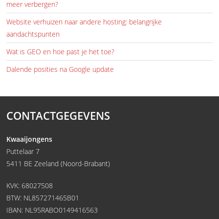
meer verbergen?
Website verhuizen naar andere hosting: belangrijke
aandachtspunten
Wat is GEO en hoe past je het toe?
Dalende posities na Google update
CONTACTGEGEVENS
Kwaaijongens
Puttelaar 7
5411 BE Zeeland (Noord-Brabant)
KVK: 68027508
BTW: NL857271465B01
IBAN: NL95RABO0149416563