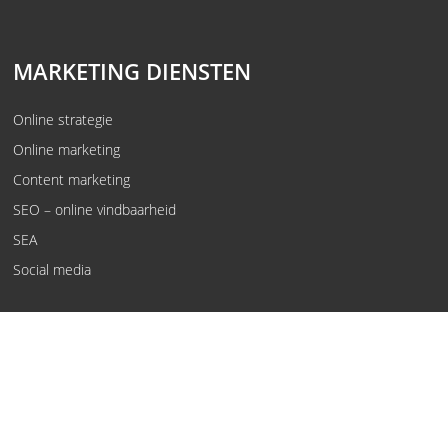
MARKETING DIENSTEN
Online strategie
Online marketing
Content marketing
SEO – online vindbaarheid
SEA
Social media
© Kwaaijongens, rebels in oplossingen.
Voorwaarden
Privacy policy
Vewerkersovereenkomst