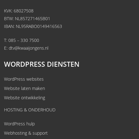
KVK: 68027508
BTW: NL857271465B01
IBAN: NL95RABO0149416563
T:
085 – 330 7500
E:
dtv@kwaaijongens.nl
WORDPRESS DIENSTEN
WordPress websites
Website laten maken
Website ontwikkeling
HOSTING & ONDERHOUD
WordPress hulp
Webhosting & support