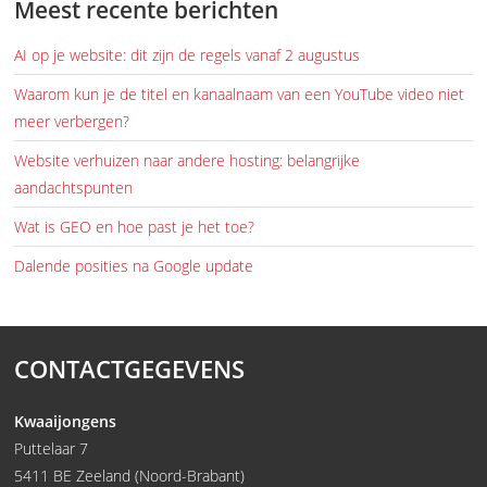
Meest recente berichten
AI op je website: dit zijn de regels vanaf 2 augustus
Waarom kun je de titel en kanaalnaam van een YouTube video niet
meer verbergen?
Website verhuizen naar andere hosting: belangrijke
aandachtspunten
Wat is GEO en hoe past je het toe?
Dalende posities na Google update
CONTACTGEGEVENS
Kwaaijongens
Puttelaar 7
5411 BE Zeeland (Noord-Brabant)