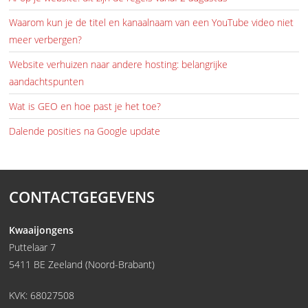
Waarom kun je de titel en kanaalnaam van een YouTube video niet
meer verbergen?
Website verhuizen naar andere hosting: belangrijke
aandachtspunten
Wat is GEO en hoe past je het toe?
Dalende posities na Google update
CONTACTGEGEVENS
Kwaaijongens
Puttelaar 7
5411 BE Zeeland (Noord-Brabant)
KVK: 68027508