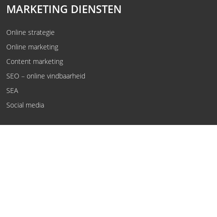
MARKETING DIENSTEN
Online strategie
Online marketing
Content marketing
SEO – online vindbaarheid
SEA
Social media
© Kwaaijongens, rebels in oplossingen.
Voorwaarden
Privacy policy
Vewerkersovereenkomst
Disclaimer