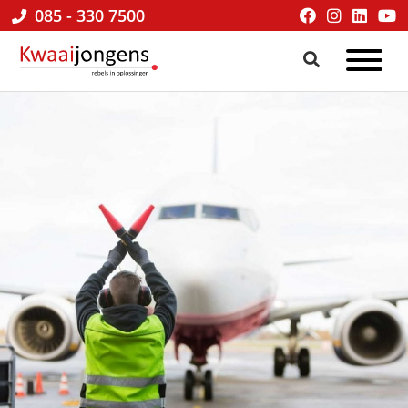
085 - 330 7500
Kwaaijongens
BLOG
kenniscafé
√
online
marketing
&
praktische
tips
voor
ondernemers