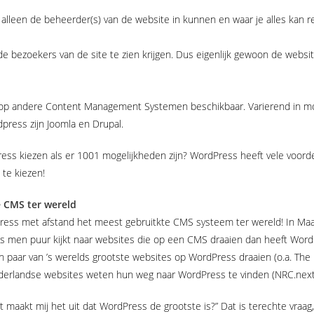
 alleen de beheerder(s) van de website in kunnen en waar je alles kan
de bezoekers van de site te zien krijgen. Dus eigenlijk gewoon de website
oop andere Content Management Systemen beschikbaar. Varierend in mo
press zijn Joomla en Drupal.
ss kiezen als er 1001 mogelijkheden zijn? WordPress heeft vele voord
te kiezen!
e CMS ter wereld
press met afstand het meest gebruitkte CMS systeem ter wereld! In Maar
ls men puur kijkt naar websites die op een CMS draaien dan heeft Wor
en paar van ’s werelds grootste websites op WordPress draaien (o.a. Th
derlandse websites weten hun weg naar WordPress te vinden (NRC.next,
at maakt mij het uit dat WordPress de grootste is?” Dat is terechte vraag,