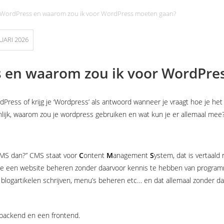
 WordPress en waarom zou ik voor WordPress moeten gaan?
UARI 2026
s en waarom zou ik voor WordPre
rdPress of krijg je ‘Wordpress’ als antwoord wanneer je vraagt hoe je h
nlijk, waarom zou je wordpress gebruiken en wat kun je er allemaal mee
 CMS dan?” CMS staat voor
C
ontent
M
anagement
S
ystem, dat is vertaal
 een website beheren zonder daarvoor kennis te hebben van programmer
, blogartikelen schrijven, menu’s beheren etc… en dat allemaal zonder d
backend en een frontend.