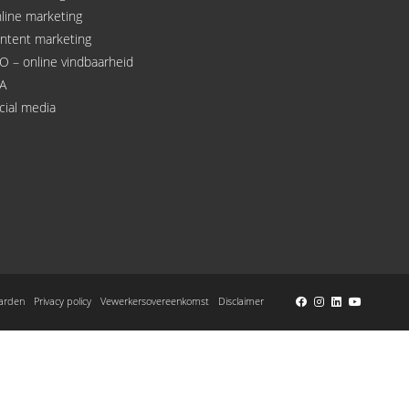
line marketing
ntent marketing
O – online vindbaarheid
A
cial media
arden
Privacy policy
Vewerkersovereenkomst
Disclaimer