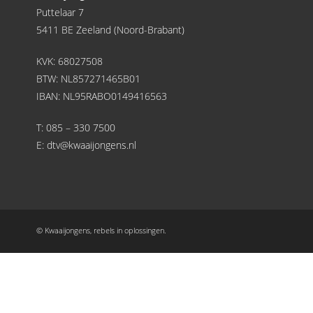
Puttelaar 7
5411 BE Zeeland (Noord-Brabant)
KVK: 68027508
BTW: NL857271465B01
IBAN: NL95RABO0149416563
T:
085 – 330 7500
E:
dtv@kwaaijongens.nl
© Kwaaijongens, rebels in oplossingen.