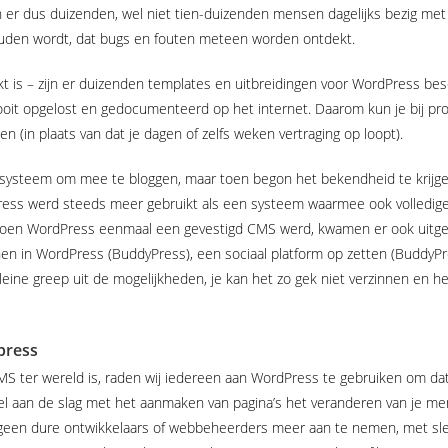
jn er dus duizenden, wel niet tien-duizenden mensen dagelijks bezig me
uden wordt, dat bugs en fouten meteen worden ontdekt.
t is – zijn er duizenden templates en uitbreidingen voor WordPress bes
al ooit opgelost en gedocumenteerd op het internet. Daarom kun je bij 
 (in plaats van dat je dagen of zelfs weken vertraging op loopt).
 systeem om mee te bloggen, maar toen begon het bekendheid te krijg
dPress werd steeds meer gebruikt als een systeem waarmee ook volledi
, toen WordPress eenmaal een gevestigd CMS werd, kwamen er ook uitge
en in WordPress (BuddyPress), een sociaal platform op zetten (BuddyP
eine greep uit de mogelijkheden, je kan het zo gek niet verzinnen en h
press
S ter wereld is, raden wij iedereen aan WordPress te gebruiken om dat 
snel aan de slag met het aanmaken van pagina’s het veranderen van je me
geen dure ontwikkelaars of webbeheerders meer aan te nemen, met slec