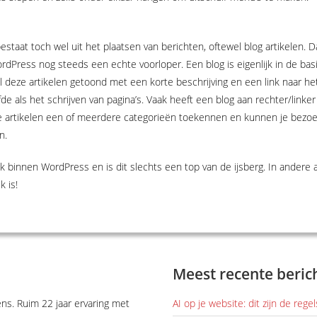
taat toch wel uit het plaatsen van berichten, oftewel blog artikelen. Da
dPress nog steeds een echte voorloper. Een blog is eigenlijk in de bas
l deze artikelen getoond met een korte beschrijving en een link naar het
lfde als het schrijven van pagina’s. Vaak heeft een blog aan rechter/link
n je artikelen een of meerdere categorieën toekennen en kunnen je bezoek
n.
jk binnen WordPress en is dit slechts een top van de ijsberg. In andere a
 is!
Meest recente beric
ens. Ruim 22 jaar ervaring met
AI op je website: dit zijn de reg