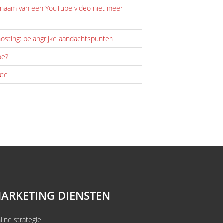
alnaam van een YouTube video niet meer
osting: belangrijke aandachtspunten
oe?
ate
ARKETING DIENSTEN
line strategie