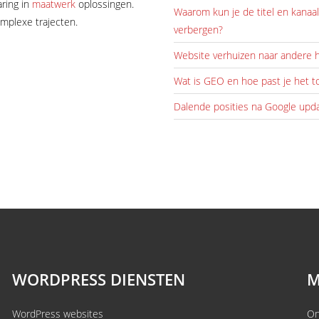
aring in
maatwerk
oplossingen.
Waarom kun je de titel en kana
omplexe trajecten.
verbergen?
Website verhuizen naar andere h
Wat is GEO en hoe past je het t
Dalende posities na Google upd
WORDPRESS DIENSTEN
M
WordPress websites
On