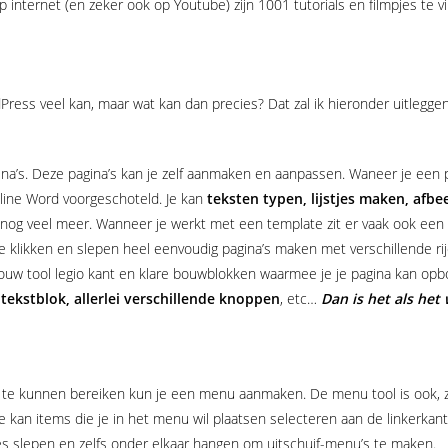
 Op internet (en zeker ook op Youtube) zijn 1001 tutorials en filmpjes te
ess veel kan, maar wat kan dan precies? Dat zal ik hieronder uitleggen
ina’s. Deze pagina’s kan je zelf aanmaken en aanpassen. Waneer je een 
nline Word voorgeschoteld. Je kan
teksten typen, lijstjes maken, afbe
nog veel meer. Wanneer je werkt met een template zit er vaak ook een 
e klikken en slepen heel eenvoudig pagina’s maken met verschillende r
-bouw tool legio kant en klare bouwblokken waarmee je je pagina kan o
 tekstblok, allerlei verschillende knoppen
, etc…
Dan is het als het
t te kunnen bereiken kun je een menu aanmaken. De menu tool is ook, z
. Je kan items die je in het menu wil plaatsen selecteren aan de linkerkan
des slepen en zelfs onder elkaar hangen om uitschuif-menu’s te maken.