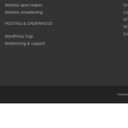
Website laten maken
On
Website ontwikkeling
Co
SE
HOSTING & ONDERHOUD
SE
So
WordPress hulp
Webhosting & support
Voorwa