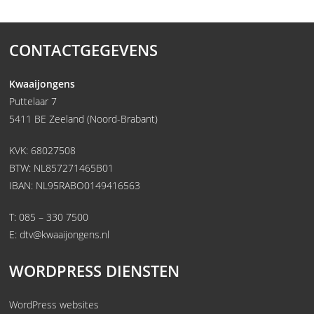
CONTACTGEGEVENS
Kwaaijongens
Puttelaar 7
5411 BE Zeeland (Noord-Brabant)
KVK: 68027508
BTW: NL857271465B01
IBAN: NL95RABO0149416563
T:
085 – 330 7500
E:
dtv@kwaaijongens.nl
WORDPRESS DIENSTEN
WordPress websites