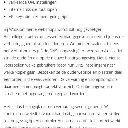
verkeerde URL instellingen
interne links die fout lopen
API keys die niet meer geldig zijn
Bij WooCommerce webshops wordt dat nog gevoeliger.
Bestellingen, betaalprocessen en klantgegevens moeten tijdens de
verhuizing goed blijven functioneren. We merken vaak dat tijdens
het verhuisproces (ná de DNS aanpassing) er twee websites actief
zijn: de oude én die op de nieuwe hostingomgeving. Het is niet te
voorspellen welke gebruikers (door hun DNS instellingen) naar
welke ‘kopie’ gaan. Bezoeken ze de oude website en plaatsen daar
een order, is die vaak verloren. De verwarring en rompslomp die
daarmee samenhangt spreekt voor zich. Ook die ongewenste
situatie moet opgevangen en gepland worden.
Het is dus belangrijk dat een verhuizing secuur gebeurt. Wij
controleren websites vooraf handmatig, bouwen eerst een veilige
testomgeving op en controleren daarna pas of alles correct werkt
vóórdat een website die naar ons verhuisd, live gaat.