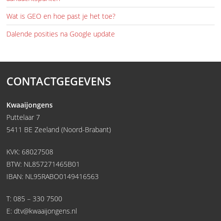
Wat is GEO en hoe past je het toe?
Dalende posities na Google update
CONTACTGEGEVENS
Kwaaijongens
Puttelaar 7
5411 BE Zeeland (Noord-Brabant)
KVK: 68027508
BTW: NL857271465B01
IBAN: NL95RABO0149416563
T:
085 – 330 7500
E:
dtv@kwaaijongens.nl