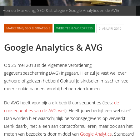
Home
»
Marketing, SEO & strategie
»
Google Analytics en de AVG
MARKETING, SEO & STRATEGIE
WEBSITES & WORDPRESS
9 JANUARI 2019
Google Analytics & AVG
Op 25 mei 2018 is de Algemene verordening
gegevensbescherming (AVG) ingegaan. Hier zul je vast wel over
gehoord of gelezen hebben! Ook zul je sindsdien misschien veel
meer cookie banners voorbij hebben zien komen.
De AVG heeft voor bijna elk bedrijf consequenties (lees:
de
consequenties van de AVG-wet
). Heeft jouw bedrijf een website?
Dan worden hier waarschijnlijk persoonsgegevens op verwerkt!
Denk daarbij niet alleen aan contactformulieren, maar ook aan het
meten van bezoekers door middel van
Google Analytics
. Standaard