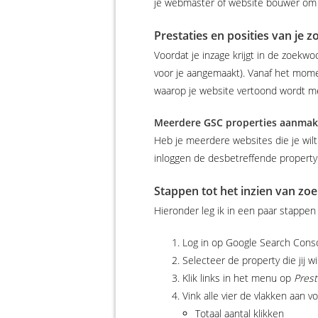
je webmaster of website bouwer om hul
Prestaties en posities van je
Voordat je inzage krijgt in de zoek
voor je aangemaakt). Vanaf het momen
waarop je website vertoond wordt me
Meerdere GSC properties aanma
Heb je meerdere websites die je wil
inloggen de desbetreffende property 
Stappen tot het inzien van z
Hieronder leg ik in een paar stappen u
Log in op Google Search Cons
Selecteer de property die jij wi
Klik links in het menu op
Prest
Vink alle vier de vlakken aan v
Totaal aantal klikken