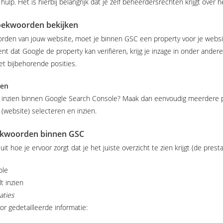
p. Het is hierbij belangrijk dat je zelf beheerdersrechten krijgt over h
 zoekwoorden bekijken
woorden van jouw website, moet je binnen GSC een property voor je webs
t dat Google de property kan verifiëren, krijg je inzage in onder ande
t bijbehorende posities.
ken
t inzien binnen Google Search Console? Maak dan eenvoudig meerdere pr
(website) selecteren en inzien.
oekwoorden binnen GSC
it hoe je ervoor zorgt dat je het juiste overzicht te zien krijgt (de prest
ole
lt inzien
aties
oor gedetailleerde informatie: