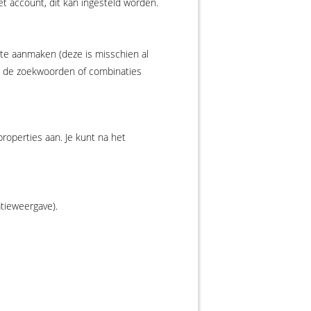
et account, dit kan ingesteld worden.
ite aanmaken (deze is misschien al
re de zoekwoorden of combinaties
operties aan. Je kunt na het
atieweergave).