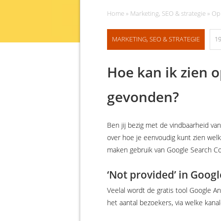
Home
»
Marketing, SEO & strategie
»
Op
MARKETING, SEO & STRATEGIE
19
Hoe kan ik zien 
gevonden?
Ben jij bezig met de vindbaarheid van
over hoe je eenvoudig kunt zien welk
maken gebruik van Google Search Con
‘Not provided’ in Googl
Veelal wordt de gratis tool Google An
het aantal bezoekers, via welke kana