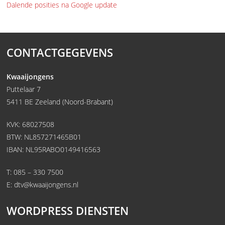
Dalende posities na Google update
CONTACTGEGEVENS
Kwaaijongens
Puttelaar 7
5411 BE Zeeland (Noord-Brabant)
KVK: 68027508
BTW: NL857271465B01
IBAN: NL95RABO0149416563
T:
085 – 330 7500
E:
dtv@kwaaijongens.nl
WORDPRESS DIENSTEN