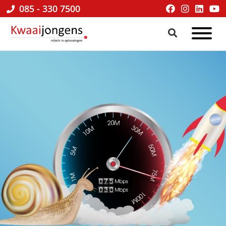
085 - 330 7500
Kwaaijongens
BLOG
kenniscafé
√
online
marketing
&
praktische
tips
voor
ondernemers