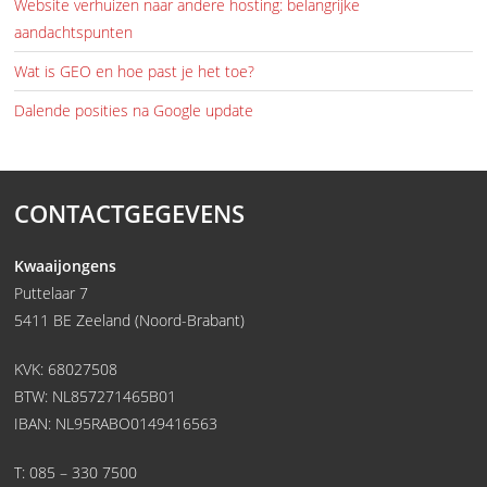
Website verhuizen naar andere hosting: belangrijke
aandachtspunten
Wat is GEO en hoe past je het toe?
Dalende posities na Google update
CONTACTGEGEVENS
Kwaaijongens
Puttelaar 7
5411 BE Zeeland (Noord-Brabant)
KVK: 68027508
BTW: NL857271465B01
IBAN: NL95RABO0149416563
T:
085 – 330 7500