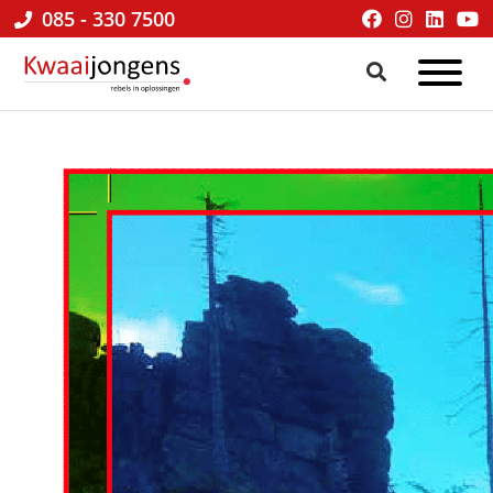
085 - 330 7500
Kwaaijongens
BLOG
kenniscafé
√
online
marketing
&
praktische
tips
voor
ondernemers