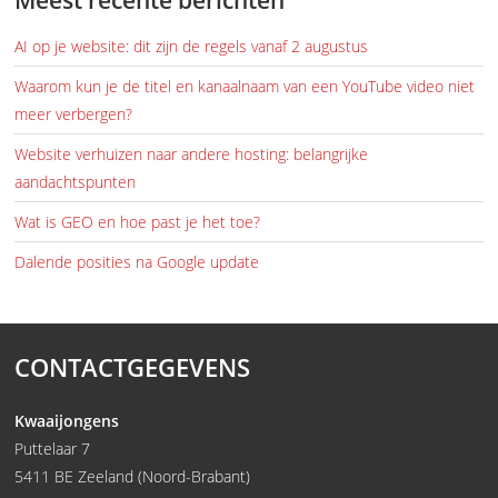
AI op je website: dit zijn de regels vanaf 2 augustus
Waarom kun je de titel en kanaalnaam van een YouTube video niet
meer verbergen?
Website verhuizen naar andere hosting: belangrijke
aandachtspunten
Wat is GEO en hoe past je het toe?
Dalende posities na Google update
CONTACTGEGEVENS
Kwaaijongens
Puttelaar 7
5411 BE Zeeland (Noord-Brabant)