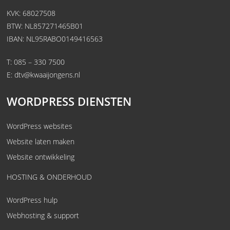
KVK: 68027508
BTW: NL857271465B01
IBAN: NL95RABO0149416563
T:
085 – 330 7500
E:
dtv@kwaaijongens.nl
WORDPRESS DIENSTEN
WordPress websites
Website laten maken
Website ontwikkeling
HOSTING & ONDERHOUD
WordPress hulp
Webhosting & support