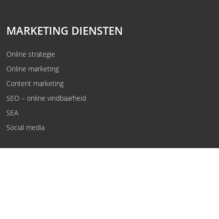
MARKETING DIENSTEN
Online strategie
Online marketing
Content marketing
SEO – online vindbaarheid
SEA
Social media
© Kwaaijongens, rebels in oplossingen.
Voorwaarden
Privacy policy
Vewerkersovereenkomst
Disclaimer