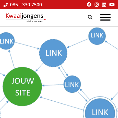
085 - 330 7500
Kwaaijongens
BLOG
kenniscafé
√
online
marketing
&
praktische
tips
voor
ondernemers