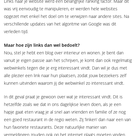
Links naar je website werd een belangrijke ranking factor. Maar dit
was vrij eenvoudig te manipuleren, er werden hele websites
opgezet met enkel het doel om te verwijzen naar andere sites. Na
verschillende updates van het algoritme van Google was dit
verleden tijd.
Maar hoe zijn links dan wel bedoelt?
Nou, stel je hebt een blog over interieur en wonen. Je bent dan
vanuit je eigen passie aan het schrijven, je komt dan ook regelmatig
webwinkels tegen die je erg interessant vindt. Dan wil je dus met
alle plezier een link naar hun plaatsen, zodat jouw bezoekers zelf
kunnen uitvinden waarom jij die webwinkel zo interessant vindt.
In dit geval praat je gewoon over wat je interessant vindt. Dit is
hetzelfde zoals we dat in ons dagelijkse leven doen, als je een
hapje gaat eten vraag je al snel aan vrienden en familie of ze nog
een goed restaurant in de regio weten. Zij ‘linken’ dan naar een van
hun favoriete restaurants. Deze natuurlijke manier van
vermeldingen zouden ook op het internet plaats moeten vinden.